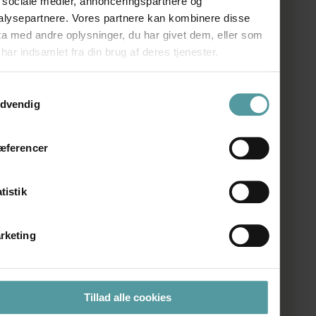
r sociale medier, annonceringspartnere og
alysepartnere. Vores partnere kan kombinere disse
ta med andre oplysninger, du har givet dem, eller som
har indsamlet fra din brug af deres tjenester.
ykkevalg
dvendig
æferencer
tistik
rketing
Accepter vilkår *
Jeg accepterer, at Fired Earth må gemme
og benytte mine oplysninger i forbindelse med
Tillad alle cookies
denne forespørgsel.