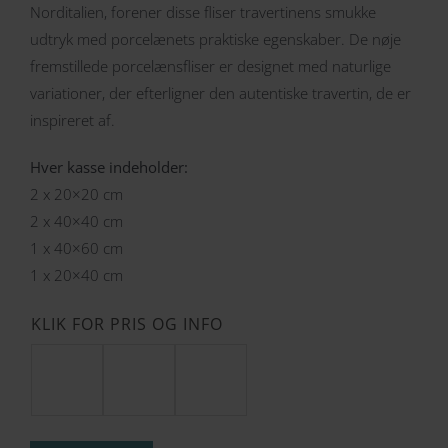
Norditalien, forener disse fliser travertinens smukke
udtryk med porcelænets praktiske egenskaber. De nøje
fremstillede porcelænsfliser er designet med naturlige
variationer, der efterligner den autentiske travertin, de er
inspireret af.
Hver kasse indeholder:
2 x 20×20 cm
2 x 40×40 cm
1 x 40×60 cm
1 x 20×40 cm
KLIK FOR PRIS OG INFO