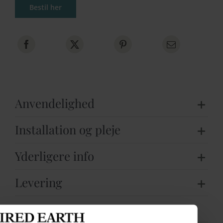
Bestil her
Anvendelighed
Installation og pleje
Yderligere info
Levering