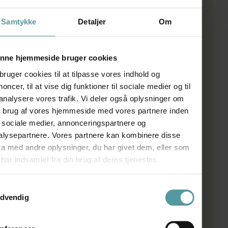
Samtykke
Detaljer
Om
Bestilling
Udfyld formularen med detaljer for din bestilling.
Herefter vender vi tilbage med et tilbud.
nne hjemmeside bruger cookies
bruger cookies til at tilpasse vores indhold og
oncer, til at vise dig funktioner til sociale medier og til
 analysere vores trafik. Vi deler også oplysninger om
n brug af vores hjemmeside med vores partnere inden
r sociale medier, annonceringspartnere og
alysepartnere. Vores partnere kan kombinere disse
ta med andre oplysninger, du har givet dem, eller som
har indsamlet fra din brug af deres tjenester.
ykkevalg
dvendig