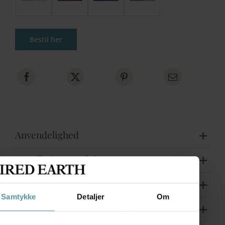
Bestil her
Anvendelighed
Installation og pleje
Yderligere info
Samtykke
Detaljer
Om
Levering