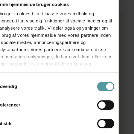
nne hjemmeside bruger cookies
bruger cookies til at tilpasse vores indhold og
oncer, til at vise dig funktioner til sociale medier og til
Bestilling
 analysere vores trafik. Vi deler også oplysninger om
n brug af vores hjemmeside med vores partnere inden
Udfyld formularen med detaljer for din bestilling.
r sociale medier, annonceringspartnere og
Herefter vender vi tilbage med et tilbud.
alysepartnere. Vores partnere kan kombinere disse
ta med andre oplysninger, du har givet dem, eller som
har indsamlet fra din brug af deres tjenester.
ykkevalg
dvendig
æferencer
tistik