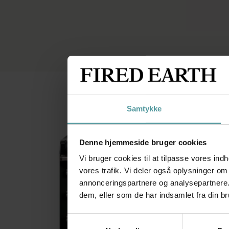
Mosaikfliser til vægge
Sildebensfliser
Væghængte vaske
Gulvfliser i lægg
Samtykke
Denne hjemmeside bruger cookies
Vi bruger cookies til at tilpasse vores indh
vores trafik. Vi deler også oplysninger o
annonceringspartnere og analysepartnere.
dem, eller som de har indsamlet fra din br
Samtykkevalg