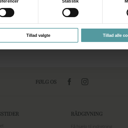
æferencer
Statistik
M
Tillad valgte
Tillad alle c
FØLG OS
GSTIDER
RÅDGIVNING
et
Få hjælp til indretning