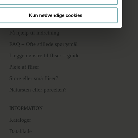
Kun nødvendige cookies
RÅDGIVNING
Få hjælp til indretning
FAQ – Ofte stillede spørgsmål
Læggemønstre til fliser – guide
Pleje af fliser
Store eller små fliser?
Natursten eller porcelæn?
INFORMATION
Kataloger
Datablade